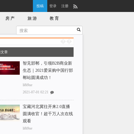
投稿
登录
注册
房产
旅游
教育
门文章
智见邯郸，引领B2B商业新
生态｜2021爱采购中国行邯
郸站圆满成功！
li8i9ue
2021-07-01 02:21
宝藏河北冀往开来2.0直播
圆满收官！超千万人次在线
观看
li8i9ue