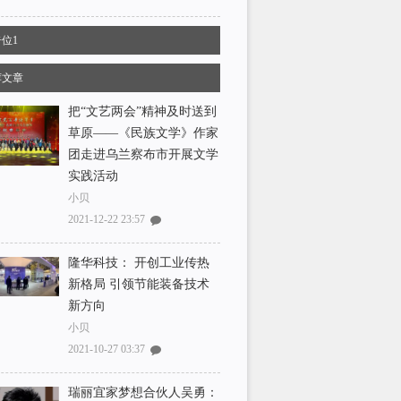
位1
荐文章
把“文艺两会”精神及时送到
草原——《民族文学》作家
团走进乌兰察布市开展文学
实践活动
小贝
2021-12-22 23:57
隆华科技： 开创工业传热
新格局 引领节能装备技术
新方向
小贝
2021-10-27 03:37
瑞丽宜家梦想合伙人吴勇：