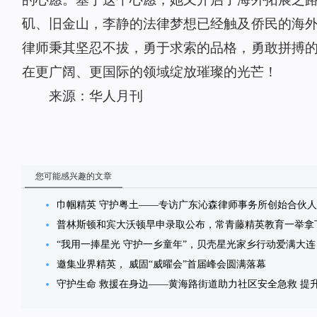
矶、旧金山，李静的法律梦想已经触及侨民的海
律师秉其坚忍不拔，勇于求索的品格，勇敢拼搏
在更广阔、更国际的领域绽放璀璨的光芒！
来源：华人月刊
您可能感兴趣的文章
巾帼精英 守护粤土——专访广东沁森律师事务所创始合伙
普林斯顿和宾大沃顿早申录取公布，常青藤精英教育一举拿
“我用一捧星光 守护一乡童年”，贝壳星光家乡行动爱满大连
邀集业界精英， 威固“威曜会”首届峰会圆满落幕
守护生命 救援在身边——黄海路街道助力社区安全急救 提