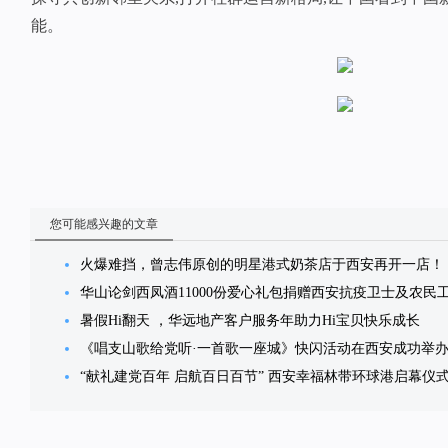
能。
您可能感兴趣的文章
火爆难挡，曾志伟原创的明星港式奶茶店于西安再开一店！
华山论剑西凤酒11000份爱心礼包捐赠西安抗疫卫士及农民
暑假Hi翻天 ，华远地产客户服务年助力Hi宝贝快乐成长
《唱支山歌给党听·一首歌一座城》快闪活动在西安成功举
“献礼建党百年 启航百日百节” 西安幸福林带环球港启幕仪